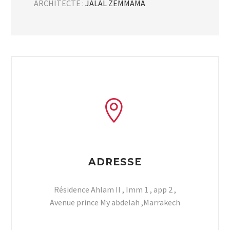
ARCHITECTE :
JALAL ZEMMAMA


ADRESSE
Résidence Ahlam II , Imm 1 , app 2 ,
Avenue prince My abdelah ,Marrakech